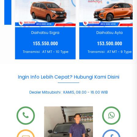
Daihatsu Sigra
Daihatsu Ayla
155.550.000
153.500.000
Transmisi :
AT
MT
- 10 Type
Transmisi :
AT
MT
- 9 Type
Ingin Info Lebih Cepat? Hubungi Kami Disini
Dealer Mitsubishi
:
KAMIS
,
08.00 - 16.00
WIB