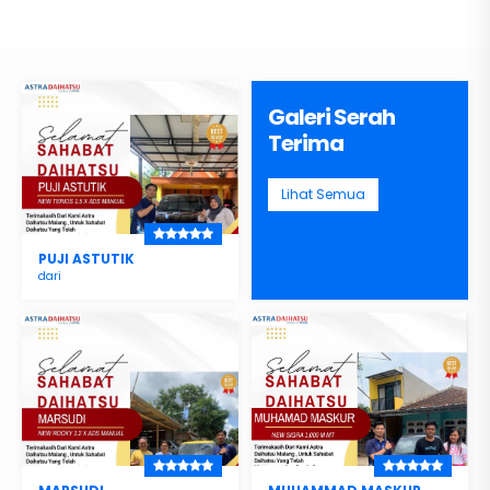
Galeri Serah
Terima
Lihat Semua
PUJI ASTUTIK
dari