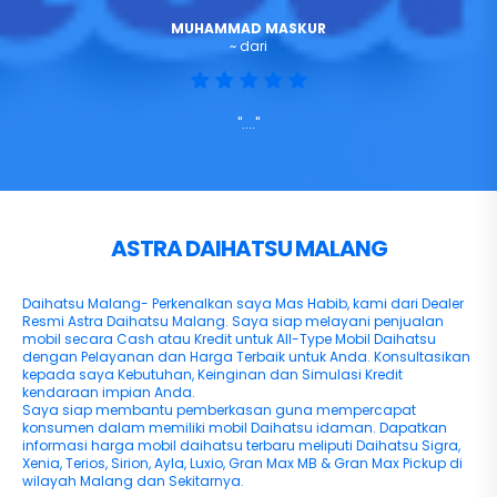
MUHAMMAD MASKUR
~ dari
"...."
ASTRA DAIHATSU MALANG
Daihatsu Malang- Perkenalkan saya Mas Habib, kami dari Dealer
Resmi Astra Daihatsu Malang. Saya siap melayani penjualan
mobil secara Cash atau Kredit untuk All-Type Mobil Daihatsu
dengan Pelayanan dan Harga Terbaik untuk Anda. Konsultasikan
kepada saya Kebutuhan, Keinginan dan Simulasi Kredit
kendaraan impian Anda.
Saya siap membantu pemberkasan guna mempercapat
konsumen dalam memiliki mobil Daihatsu idaman. Dapatkan
informasi harga mobil daihatsu terbaru meliputi Daihatsu Sigra,
Xenia, Terios, Sirion, Ayla, Luxio, Gran Max MB & Gran Max Pickup di
wilayah Malang dan Sekitarnya.