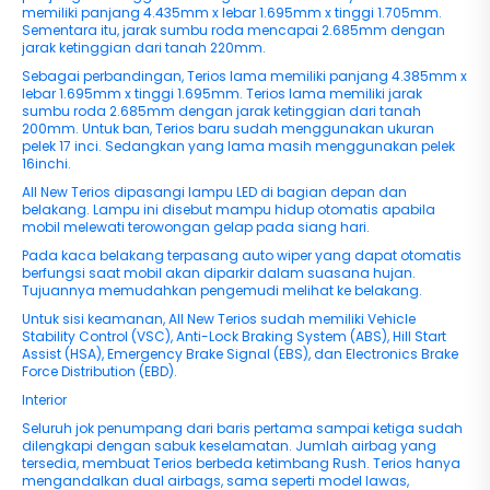
memiliki panjang 4.435mm x lebar 1.695mm x tinggi 1.705mm.
Sementara itu, jarak sumbu roda mencapai 2.685mm dengan
jarak ketinggian dari tanah 220mm.
Sebagai perbandingan, Terios lama memiliki panjang 4.385mm x
lebar 1.695mm x tinggi 1.695mm. Terios lama memiliki jarak
sumbu roda 2.685mm dengan jarak ketinggian dari tanah
200mm. Untuk ban, Terios baru sudah menggunakan ukuran
pelek 17 inci. Sedangkan yang lama masih menggunakan pelek
16inchi.
All New Terios dipasangi lampu LED di bagian depan dan
belakang. Lampu ini disebut mampu hidup otomatis apabila
mobil melewati terowongan gelap pada siang hari.
Pada kaca belakang terpasang auto wiper yang dapat otomatis
berfungsi saat mobil akan diparkir dalam suasana hujan.
Tujuannya memudahkan pengemudi melihat ke belakang.
Untuk sisi keamanan, All New Terios sudah memiliki Vehicle
Stability Control (VSC), Anti-Lock Braking System (ABS), Hill Start
Assist (HSA), Emergency Brake Signal (EBS), dan Electronics Brake
Force Distribution (EBD).
Interior
Seluruh jok penumpang dari baris pertama sampai ketiga sudah
dilengkapi dengan sabuk keselamatan. Jumlah airbag yang
tersedia, membuat Terios berbeda ketimbang Rush. Terios hanya
mengandalkan dual airbags, sama seperti model lawas,