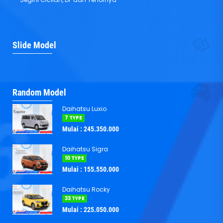
Daihatsu Gran Max MB
Daihatsu Luxio
Slide Model
Mulai :
185.550.000
Mulai :
245.350.000
Random Model
Daihatsu Luxio
7 TYPE
Mulai : 245.350.000
Daihatsu Sigra
10 TYPE
Mulai : 155.550.000
Daihatsu Rocky
33 TYPE
Mulai : 225.050.000