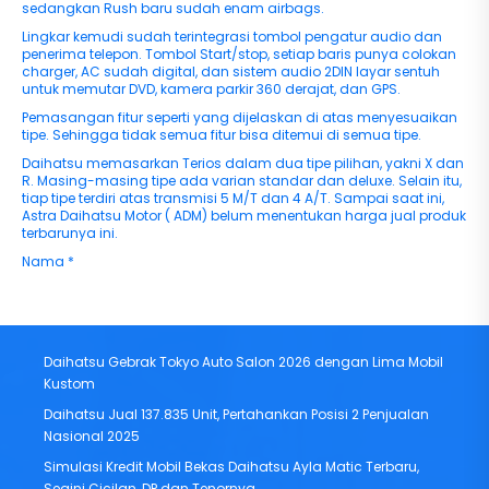
sedangkan Rush baru sudah enam airbags.
Lingkar kemudi sudah terintegrasi tombol pengatur audio dan
penerima telepon. Tombol Start/stop, setiap baris punya colokan
charger, AC sudah digital, dan sistem audio 2DIN layar sentuh
untuk memutar DVD, kamera parkir 360 derajat, dan GPS.
Pemasangan fitur seperti yang dijelaskan di atas menyesuaikan
tipe. Sehingga tidak semua fitur bisa ditemui di semua tipe.
Daihatsu memasarkan Terios dalam dua tipe pilihan, yakni X dan
R. Masing-masing tipe ada varian standar dan deluxe. Selain itu,
tiap tipe terdiri atas transmisi 5 M/T dan 4 A/T. Sampai saat ini,
Astra Daihatsu Motor ( ADM) belum menentukan harga jual produk
terbarunya ini.
Nama
*
Daihatsu Gebrak Tokyo Auto Salon 2026 dengan Lima Mobil
Kustom
Daihatsu Jual 137.835 Unit, Pertahankan Posisi 2 Penjualan
Nasional 2025
Simulasi Kredit Mobil Bekas Daihatsu Ayla Matic Terbaru,
Segini Cicilan, DP dan Tenornya