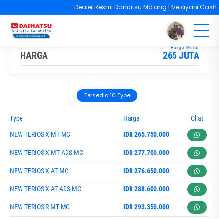
Dealer Resmi Daihatsu Malang | Melayani Cash & Kr
You are here :
Beranda
/
Model
/
Daihatsu Terios
HARGA
265 JUTA
Tersedia 10 Type
Type
Harga
Chat
NEW TERIOS X MT MC
IDR 265.750.000
NEW TERIOS X MT ADS MC
IDR 277.700.000
NEW TERIOS X AT MC
IDR 276.650.000
NEW TERIOS X AT ADS MC
IDR 288.600.000
NEW TERIOS R MT MC
IDR 293.350.000