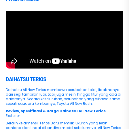
DAIHATSU TERIOS
Daihatsu All New Terios membawa perubahan total, tidak hanya
dari segi tampilan luar, tapi juga mesin, hingga fitur yang ada di
dalamnya. Secara keseluruhan, perubahan yang dibawa sama
seperti saudara kembarnya, Toyota All New Rush.
Review, Spesifikasi & Harga Daihatsu All New Terios
Eksterior
Beralih ke dimensi. Terios Baru memiliki ukuran yang lebih
panjang dan tinggi dibanding model sebelumnya. All New Terios