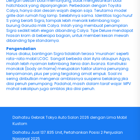
Dengan desain bodi memanjang, tidak mengesankan bodi
hatchback yang dipanjangkan. Perbedaan dengan Toyota
Calya, hanya dari desain wajah depan saja. Terutama model
grille dan rumah fog lamp. Selebihnya sama. Identitas logo huruf
S yang berarti Sigra, tampak lebih menarik ketimbang logo
burung Garuda milik Calya. Inilah yang membuat penampilan
Sigra sedikit lebih elegan dibanding Calya. Tipe Deluxe mendapat
hiasan krom di beberapa bagian, untuk memberi kesan mewah
dibanding tipe standarnya.
Pengendalian
Harus diakui, bantingan Sigra tidaklah terasa ‘murahan’ seperti
rata-rata mobil LCGC. Sangat berbeda dari Ayla ataupun Agya,
malah lebih nyaman ketimbang Xenia dan Avanza. Konstruksi
monokok (body on frame) merupakan faktor utama penunjang
kenyamanan, plus per yang tergolong amat empuk. Soal ini
sering diributkan mengenai amblasnya suspensi belakang jika
diisi penuh penumpang. Padahal, masih dalam taraf wajar. MPV
mahal sekalipun juga amblas jika diisi penuh.
Daihatsu Gebrak Tokyo Auto Salon 2026 dengan Lima Mobil
Kustom
Daihatsu Jual 137.835 Unit, Pertahankan Posisi 2 Penjualan
Nasional 2025