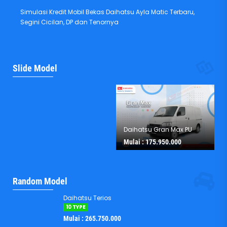
Simulasi Kredit Mobil Bekas Daihatsu Ayla Matic Terbaru,
Segini Cicilan, DP dan Tenornya
Daihatsu Terios
Slide Model
Mulai :
265.750.000
Daihatsu Gran Max PU
Mulai :
175.950.000
Random Model
Daihatsu Terios
10 TYPE
Mulai : 265.750.000