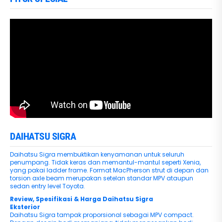
DAIHATSU SIGRA
Daihatsu Sigra membuktikan kenyamanan untuk seluruh
penumpang. Tidak keras dan memantul-mantul seperti Xenia,
yang pakai ladder frame. Format MacPherson strut di depan dan
torsion axle beam merupakan setelan standar MPV ataupun
sedan entry level Toyota.
Review, Spesifikasi & Harga Daihatsu Sigra
Eksterior
Daihatsu Sigra tampak proporsional sebagai MPV compact.