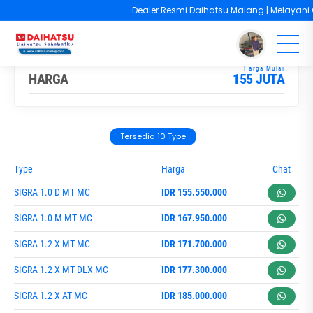
Dealer Resmi Daihatsu Malang | Melayani Cas
You are here :
Beranda
/
Model
/
Daihatsu Sigra
HARGA
155 JUTA
Tersedia 10 Type
Type
Harga
Chat
SIGRA 1.0 D MT MC
IDR 155.550.000
SIGRA 1.0 M MT MC
IDR 167.950.000
SIGRA 1.2 X MT MC
IDR 171.700.000
SIGRA 1.2 X MT DLX MC
IDR 177.300.000
SIGRA 1.2 X AT MC
IDR 185.000.000