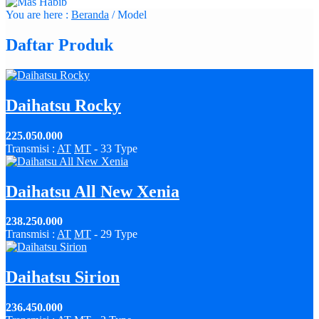
You are here :
Beranda
/
Model
Daftar Produk
Daihatsu Rocky
225.050.000
Transmisi :
AT
MT
- 33 Type
Daihatsu All New Xenia
238.250.000
Transmisi :
AT
MT
- 29 Type
Daihatsu Sirion
236.450.000