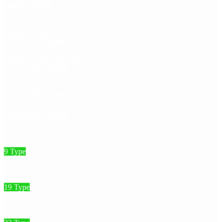
Slide Model
Daihatsu Ayla
Mulai :
153.500.000
Daihatsu Gran Max MB
Mulai :
185.550.000
Daihatsu Terios
Mulai :
265.750.000
Random Model
Daihatsu Ayla
9 Type
Mulai : 153.500.000
Daihatsu Gran Max PU
19 Type
Mulai : 175.950.000
Daihatsu Rocky