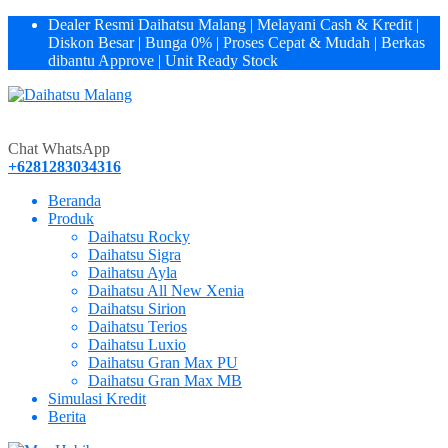
Dealer Resmi Daihatsu Malang | Melayani Cash & Kredit |
Diskon Besar | Bunga 0% | Proses Cepat & Mudah | Berkas
dibantu Approve | Unit Ready Stock
Hubungi Kami!
081283034316
Chat WhatsApp
+6281283034316
Beranda
Produk
Daihatsu Rocky
Daihatsu Sigra
Daihatsu Ayla
Daihatsu All New Xenia
Daihatsu Sirion
Daihatsu Terios
Daihatsu Luxio
Daihatsu Gran Max PU
Daihatsu Gran Max MB
Simulasi Kredit
Berita