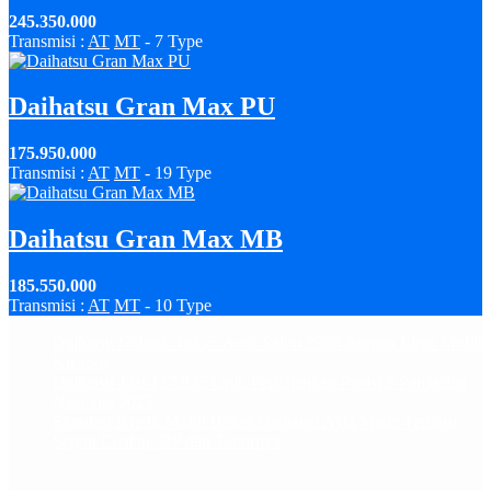
245.350.000
Transmisi :
AT
MT
- 7 Type
Daihatsu Gran Max PU
175.950.000
Transmisi :
AT
MT
- 19 Type
Daihatsu Gran Max MB
185.550.000
Transmisi :
AT
MT
- 10 Type
Daihatsu Gebrak Tokyo Auto Salon 2026 dengan Lima Mobil
Kustom
Daihatsu Jual 137.835 Unit, Pertahankan Posisi 2 Penjualan
Nasional 2025
Simulasi Kredit Mobil Bekas Daihatsu Ayla Matic Terbaru,
Segini Cicilan, DP dan Tenornya