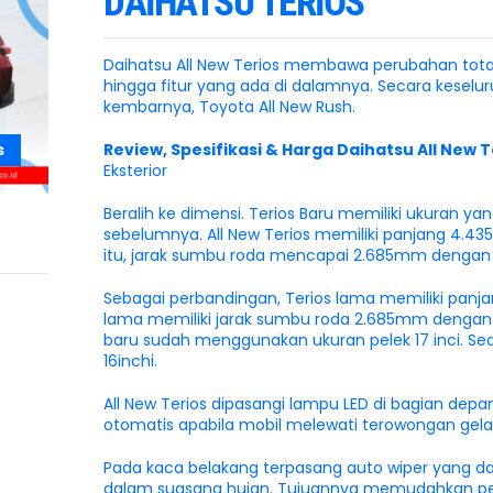
DAIHATSU TERIOS
Daihatsu All New Terios membawa perubahan total, 
hingga fitur yang ada di dalamnya. Secara kesel
kembarnya, Toyota All New Rush.
Review, Spesifikasi & Harga Daihatsu All New T
s
Eksterior
Beralih ke dimensi. Terios Baru memiliki ukuran ya
sebelumnya. All New Terios memiliki panjang 4.4
itu, jarak sumbu roda mencapai 2.685mm dengan 
Sebagai perbandingan, Terios lama memiliki panja
lama memiliki jarak sumbu roda 2.685mm dengan j
baru sudah menggunakan ukuran pelek 17 inci. 
16inchi.
All New Terios dipasangi lampu LED di bagian dep
otomatis apabila mobil melewati terowongan gelap
Pada kaca belakang terpasang auto wiper yang dap
dalam suasana hujan. Tujuannya memudahkan pe