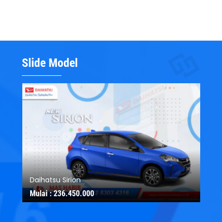
Slide Model
Daihatsu Sirion
Da
Mulai :
236.450.000
Mu