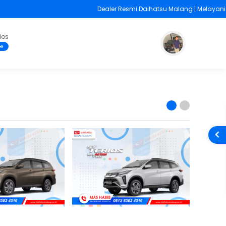
Dealer Resmi Daihatsu Malang | Melayani Cash 
ios
pe