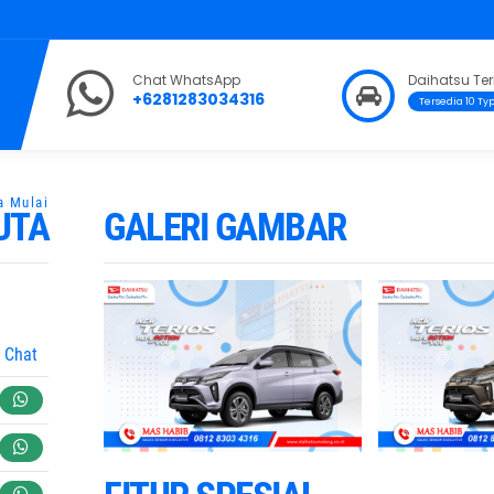
You are here :
Beranda
/
Model
/
Daihatsu Terios
Chat WhatsApp
Daihatsu Ter
+6281283034316
Tersedia 10 Ty
UTA
GALERI GAMBAR
Chat