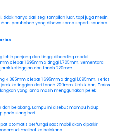
tidak hanya dari segi tampilan luar, tapi juga mesin,
uruhan, perubahan yang dibawa sama seperti saudara
erios
ng lebih panjang dan tinggi dibanding model
35mm x lebar 1.695mm x tinggi 1.705mm. Sementara
jarak ketinggian dari tanah 220mm.
ng 4.385mm x lebar 1.695mm x tinggi 1.695mm. Terios
arak ketinggian dari tanah 200mm. Untuk ban, Terios
Sedangkan yang lama masih menggunakan pelek
an dan belakang. Lampu ini disebut mampu hidup
 pada siang hari.
at otomatis berfungsi saat mobil akan diparkir
ngemudi melihat ke belakang.